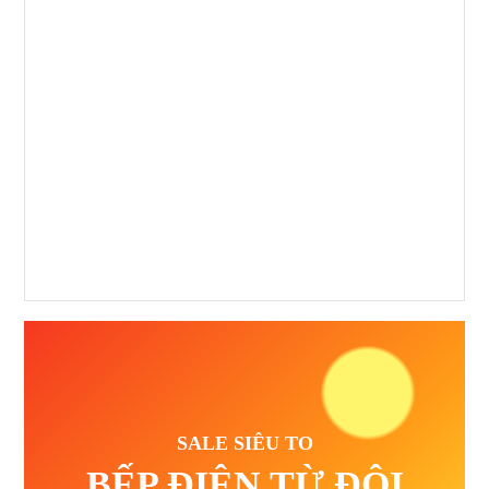
SALE SIÊU TO
BẾP ĐIỆN TỪ ĐÔI