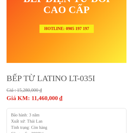
CAO CẤP
HOTLINE: 0905 197 197
BẾP TỪ LATINO LT-035I
Giá :
15,280,000
₫
Giá KM:
11,460,000
₫
Bảo hành: 3 năm
Xuất xứ: Thái Lan
Tình trạng: Còn hàng