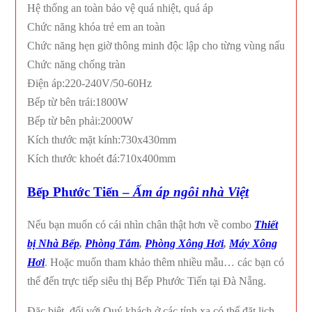
Hệ thống an toàn bảo vệ quá nhiệt, quá áp
Chức năng khóa trẻ em an toàn
Chức năng hẹn giờ thông minh độc lập cho từng vùng nấu
Chức năng chống tràn
Điện áp:220-240V/50-60Hz
Bếp từ bên trái:1800W
Bếp từ bên phải:2000W
Kích thước mặt kính:730x430mm
Kích thước khoét đá:710x400mm
Bếp Phước Tiến –
Ấm
áp ngôi nhà Việt
Nếu bạn muốn có cái nhìn chân thật hơn về combo
Thiết
bị Nhà Bếp
,
Phòng Tắm
,
Phòng Xông Hơi
,
Máy Xông
Hơi
. Hoặc muốn tham khảo thêm nhiều mẫu… các bạn có
thể đến trực tiếp siêu thị Bếp Phước Tiến tại Đà Nẵng.
Đặc biệt, đối với Quý khách ở các tỉnh xa có thể đặt lịch