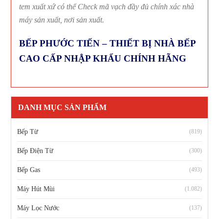
tem xuất xứ có thể Check mã vạch đầy đủ chính xác nhà
máy sản xuất, nơi sản xuất.
BẾP PHƯỚC TIẾN – THIẾT BỊ NHÀ BẾP
CAO CẤP NHẬP KHẨU CHÍNH HÃNG
DANH MỤC SẢN PHẨM
Bếp Từ
(819)
Bếp Điện Từ
(300)
Bếp Gas
(493)
Máy Hút Mùi
(1.082)
Máy Lọc Nước
(137)