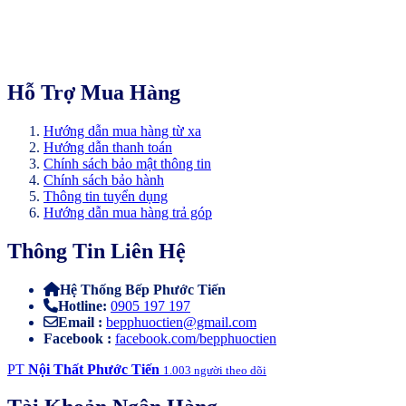
Hỗ Trợ Mua Hàng
Hướng dẫn mua hàng từ xa
Hướng dẫn thanh toán
Chính sách bảo mật thông tin
Chính sách bảo hành
Thông tin tuyển dụng
Hướng dẫn mua hàng trả góp
Thông Tin Liên Hệ
Hệ Thống Bếp Phước Tiến
Hotline:
0905 197 197
Email :
bepphuoctien@gmail.com
Facebook :
facebook.com/bepphuoctien
PT
Nội Thất Phước Tiến
1.003 người theo dõi