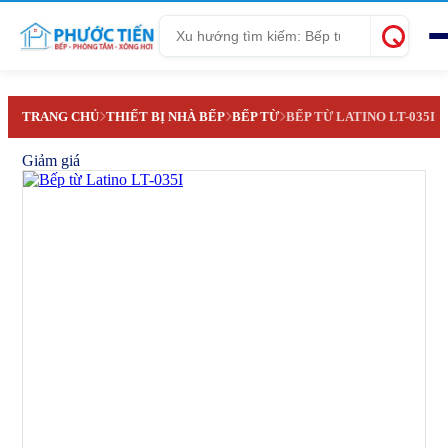
Tìm
kiếm
TRANG CHỦ
THIẾT BỊ NHÀ BẾP
BẾP TỪ
BẾP TỪ LATINO LT-035I
Giảm giá