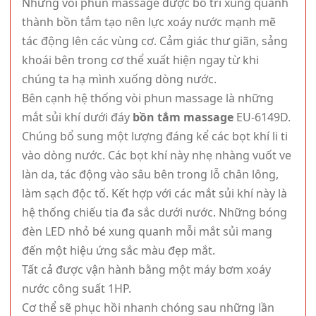
Những vòi phun massage được bố trí xung quanh
thành bồn tắm tạo nên lực xoáy nước mạnh mẽ
tác động lên các vùng cơ. Cảm giác thư giãn, sảng
khoái bên trong cơ thể xuất hiện ngay từ khi
chúng ta hạ mình xuống dòng nước.
Bên cạnh hệ thống vòi phun massage là những
mắt sủi khí dưới đáy
bồn tắm massage
EU-6149D.
Chúng bổ sung một lượng đáng kể các bọt khí li ti
vào dòng nước. Các bọt khí này nhẹ nhàng vuốt ve
làn da, tác động vào sâu bên trong lỗ chân lông,
làm sạch độc tố. Kết hợp với các mắt sủi khí này là
hệ thống chiếu tia đa sắc dưới nước. Những bóng
đèn LED nhỏ bé xung quanh mỗi mắt sủi mang
đến một hiệu ứng sắc màu đẹp mắt.
Tất cả được vận hành bằng một máy bơm xoáy
nước công suất 1HP.
Cơ thể sẽ phục hồi nhanh chóng sau những lần