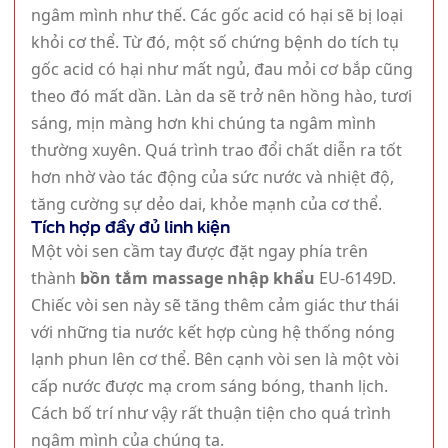
ngâm mình như thế. Các gốc acid có hại sẽ bị loại
khỏi cơ thể. Từ đó, một số chứng bệnh do tích tụ
gốc acid có hại như mất ngủ, đau mỏi cơ bắp cũng
theo đó mất dần. Làn da sẽ trở nên hồng hào, tươi
sáng, mịn màng hơn khi chúng ta ngâm mình
thường xuyên. Quá trình trao đổi chất diễn ra tốt
hơn nhờ vào tác động của sức nước và nhiệt độ,
tăng cường sự dẻo dai, khỏe mạnh của cơ thể.
Tích hợp đầy đủ linh kiện
Một vòi sen cầm tay được đặt ngay phía trên
thành
bồn tắm massage nhập khẩu
EU-6149D.
Chiếc vòi sen này sẽ tăng thêm cảm giác thư thái
với những tia nước kết hợp cùng hệ thống nóng
lạnh phun lên cơ thể. Bên cạnh vòi sen là một vòi
cấp nước được mạ crom sáng bóng, thanh lịch.
Cách bố trí như vậy rất thuận tiện cho quá trình
ngâm mình của chúng ta.