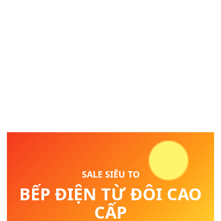
SALE SIÊU TO
BẾP ĐIỆN TỪ ĐÔI CAO
CẤP