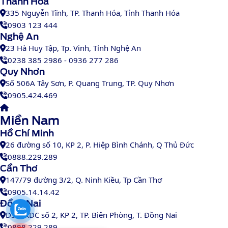
Thanh Hóa
335 Nguyễn Tĩnh, TP. Thanh Hóa, Tỉnh Thanh Hóa
0903 123 444
Nghệ An
23 Hà Huy Tập, Tp. Vinh, Tỉnh Nghệ An
0238 385 2986 - 0936 277 286
Quy Nhơn
Số 506A Tây Sơn, P. Quang Trung, TP. Quy Nhơn
0905.424.469
Miền Nam
Hồ Chí Minh
26 đường số 10, KP 2, P. Hiệp Bình Chánh, Q Thủ Đức
0888.229.289
Cần Thơ
147/79 đường 3/2, Q. Ninh Kiều, Tp Cần Thơ
0905.14.14.42
Đồng Nai
D31, KDC số 2, KP 2, TP. Biên Phòng, T. Đồng Nai
0888 229 289