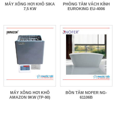
MÁY XÔNG HƠI KHÔ SIKA
PHÒNG TẮM VÁCH KÍNH
7,5 KW
EUROKING EU-4006
MÁY XÔNG HƠI KHÔ
BỒN TẮM NOFER NG-
AMAZON 9KW (TP-90)
61106B