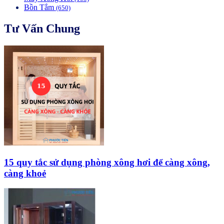
Bồn Tắm
(650)
Tư Vấn Chung
15 quy tắc sử dụng phòng xông hơi để càng xông,
càng khoẻ