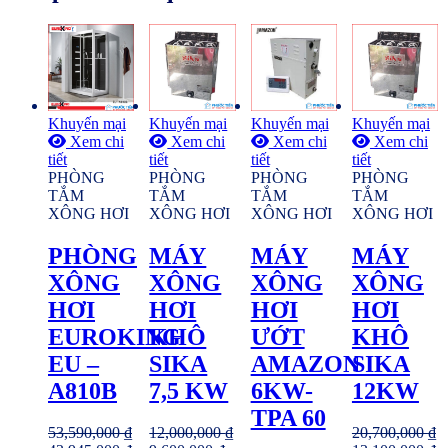
Khuyến mại
Khuyến mại
Khuyến mại
Khuyến mại
Xem chi
Xem chi
Xem chi
Xem chi
tiết
tiết
tiết
tiết
PHÒNG
PHÒNG
PHÒNG
PHÒNG
TẮM
TẮM
TẮM
TẮM
XÔNG HƠI
XÔNG HƠI
XÔNG HƠI
XÔNG HƠI
PHÒNG
MÁY
MÁY
MÁY
XÔNG
XÔNG
XÔNG
XÔNG
HƠI
HƠI
HƠI
HƠI
EUROKING
KHÔ
ƯỚT
KHÔ
EU –
SIKA
AMAZON
SIKA
A810B
7,5 KW
6KW-
12KW
TPA 60
53,590,000
₫
12,000,000
₫
20,700,000
₫