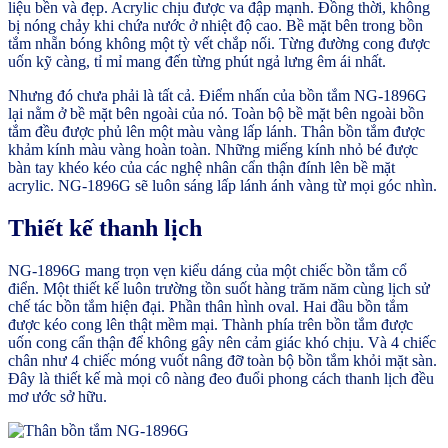
liệu bền và đẹp. Acrylic chịu được va đập mạnh. Đồng thời, không
bị nóng chảy khi chứa nước ở nhiệt độ cao. Bề mặt bên trong bồn
tắm nhẵn bóng không một tỳ vết chắp nối. Từng đường cong được
uốn kỹ càng, tỉ mỉ mang đến từng phút ngả lưng êm ái nhất.
Nhưng đó chưa phải là tất cả. Điểm nhấn của bồn tắm NG-1896G
lại nằm ở bề mặt bên ngoài của nó. Toàn bộ bề mặt bên ngoài bồn
tắm đều được phủ lên một màu vàng lấp lánh. Thân bồn tắm được
khảm kính màu vàng hoàn toàn. Những miếng kính nhỏ bé được
bàn tay khéo kéo của các nghệ nhân cẩn thận đính lên bề mặt
acrylic. NG-1896G sẽ luôn sáng lấp lánh ánh vàng từ mọi góc nhìn.
Thiết kế thanh lịch
NG-1896G mang trọn vẹn kiểu dáng của một chiếc bồn tắm cổ
điển. Một thiết kế luôn trường tồn suốt hàng trăm năm cùng lịch sử
chế tác bồn tắm hiện đại. Phần thân hình oval. Hai đầu bồn tắm
được kéo cong lên thật mềm mại. Thành phía trên bồn tắm được
uốn cong cẩn thận để không gây nên cảm giác khó chịu. Và 4 chiếc
chân như 4 chiếc móng vuốt nâng đỡ toàn bộ bồn tắm khỏi mặt sàn.
Đây là thiết kế mà mọi cô nàng đeo đuổi phong cách thanh lịch đều
mơ ước sở hữu.