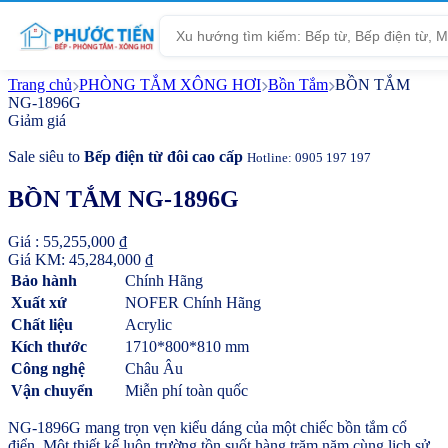
Tìm
kiếm
Trang chủ
PHÒNG TẮM XÔNG HƠI
Bồn Tắm
BỒN TẮM
NG-1896G
Giảm giá
Sale siêu to
Bếp điện từ đôi cao cấp
Hotline: 0905 197 197
BỒN TẮM NG-1896G
Giá :
55,255,000
₫
Giá KM:
45,284,000
₫
Bảo hành
Chính Hãng
Xuất xứ
NOFER Chính Hãng
Chất liệu
Acrylic
Kích thước
1710*800*810 mm
Công nghệ
Châu Âu
Vận chuyển
Miễn phí toàn quốc
NG-1896G mang trọn vẹn kiểu dáng của một chiếc bồn tắm cổ
điển. Một thiết kế luôn trường tồn suốt hàng trăm năm cùng lịch sử