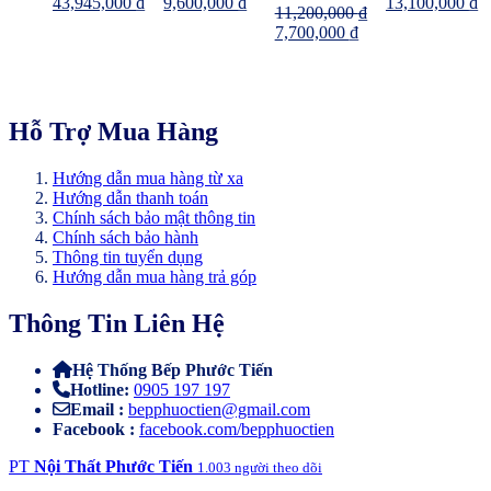
Giá
Giá
Giá
Giá
Giá
G
43,945,000
₫
9,600,000
₫
13,100,000
₫
11,200,000
₫
gốc
hiện
gốc
hiện
gốc
h
Giá
Giá
7,700,000
₫
là:
tại
là:
tại
là:
tạ
gốc
hiện
53,590,000 ₫.
là:
12,000,000 ₫.
là:
20,700,000 ₫.
là
là:
tại
43,945,000 ₫.
9,600,000 ₫.
1
11,200,000 ₫.
là:
7,700,000 ₫.
Hỗ Trợ Mua Hàng
Hướng dẫn mua hàng từ xa
Hướng dẫn thanh toán
Chính sách bảo mật thông tin
Chính sách bảo hành
Thông tin tuyển dụng
Hướng dẫn mua hàng trả góp
Thông Tin Liên Hệ
Hệ Thống Bếp Phước Tiến
Hotline:
0905 197 197
Email :
bepphuoctien@gmail.com
Facebook :
facebook.com/bepphuoctien
PT
Nội Thất Phước Tiến
1.003 người theo dõi