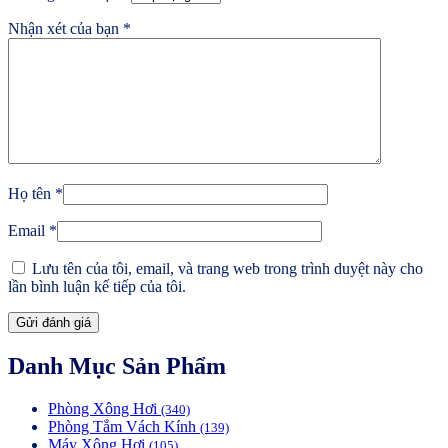
Nhận xét của bạn
*
Họ tên
*
Email
*
Lưu tên của tôi, email, và trang web trong trình duyệt này cho
lần bình luận kế tiếp của tôi.
Danh Mục Sản Phẩm
Phòng Xông Hơi
(340)
Phòng Tắm Vách Kính
(139)
Máy Xông Hơi
(105)