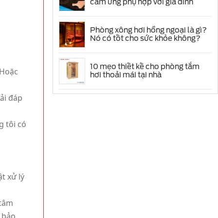
cảm ứng phụ hợp với gia đình
Phòng xông hơi hồng ngoại là gì?
Nó có tốt cho sức khỏe không?
10 mẹo thiết kế cho phòng tắm
 Hoặc
hơi thoải mái tại nhà
iải đáp
g tôi có
t xử lý
tâm
m bảo