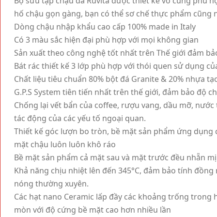
Bộ sưu tập chậu đá Ruvita được thiết kế vô cùng phù 
hố chậu gọn gàng, bạn có thể sơ chế thực phẩm cũng n
Dòng chậu nhập khẩu cao cấp 100% made in Italy
Có 3 màu sắc hiện đại phù hợp với mọi không gian
Sản xuất theo công nghệ tốt nhất trên Thế giới đảm bả
Bát rác thiết kế 3 lớp phù hợp với thói quen sử dụng củ
Chất liệu tiêu chuẩn 80% bột đá Granite & 20% nhựa t
G.P.S System tiên tiến nhất trên thế giới, đảm bảo độ 
Chống lại vết bẩn của coffee, rượu vang, dầu mỡ, nước
tác động của các yếu tố ngoại quan.
Thiết kế góc lượn bo tròn, bề mặt sản phẩm ứng dụng 
mặt chậu luôn luôn khô ráo
Bề mặt sản phẩm cả mặt sau và mặt trước đều nhẵn m
Khả năng chịu nhiệt lên đến 345°C, đảm bảo tính đồng
nóng thường xuyên.
Các hạt nano Ceramic lấp đầy các khoảng trống trong 
mòn với độ cứng bề mặt cao hơn nhiều lần