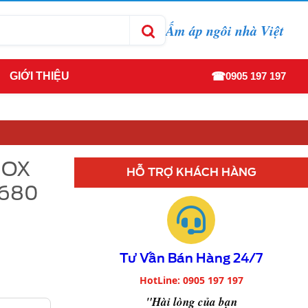
Ấm áp ngôi nhà Việt
☎
GIỚI THIỆU
0905 197 197
NOX
HỖ TRỢ KHÁCH HÀNG
 680
Tư Vấn Bán Hàng 24/7
HotLine: 0905 197 197
"Hài lòng của bạn