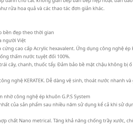
hợp dành cho các không gian bếp bàn bếp hẹp hoặc bàn đảo.
hư rửa hoa quả và các thao tác đơn giản khác.
o bền đẹp theo thời gian
a người Việt
ạo cứng cao cấp Acrylic hexavalent. Ứng dụng công nghệ ép
chống thấm nước tuyệt đối 100%.
 trái cây, chanh, thuốc tẩy. Đảm bảo bề mặt chậu không bị 
công nghệ KERATEK. Dễ dàng vệ sinh, thoát nước nhanh và 
ịn nhờ công nghệ ép khuôn G.P.S System
 nhất của sản phẩm sau nhiều năm sử dụng kể cả khi sử d
hợp chất Nano metrical. Tăng khả năng chống trầy xước, c