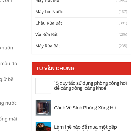
 Với 1
Máy Hút Mùi
(1.082)
Máy Lọc Nước
(137)
Chậu Rửa Bát
(391)
Vòi Rửa Bát
(286)
Máy Rửa Bát
(235)
 khuôn
ố màu do
TƯ VẤN CHUNG
giữ bề
15 quy tắc sử dụng phòng xông hơi
để càng xông, càng khoẻ
ụng nước
Cách Vệ Sinh Phòng Xông Hơi
hống mài
Làm thế nào để mua một bếp