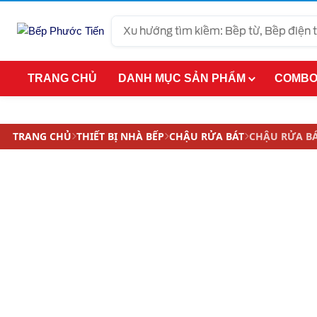
Giảm giá
Tìm
kiếm
TRANG CHỦ
DANH MỤC SẢN PHẨM
COMBO
TRANG CHỦ
THIẾT BỊ NHÀ BẾP
CHẬU RỬA BÁT
CHẬU RỬA BÁ