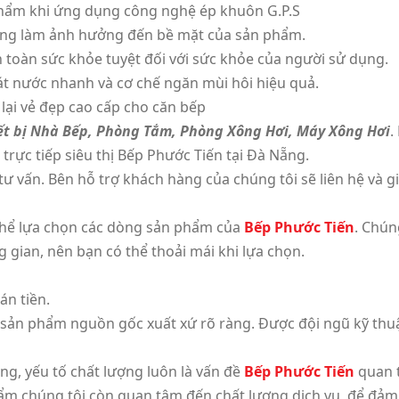
phẩm khi ứng dụng công nghệ ép khuôn G.P.S
ường làm ảnh hưởng đến bề mặt của sản phẩm.
 toàn sức khỏe tuyệt đối với sức khỏe của người sử dụng.
át nước nhanh và cơ chế ngăn mùi hôi hiệu quả.
 lại vẻ đẹp cao cấp cho căn bếp
ết bị Nhà Bếp
, Phòng Tắm, Phòng Xông Hơi, Máy Xông Hơi
.
ực tiếp siêu thị Bếp Phước Tiến tại Đà Nẵng.
h tư vấn. Bên hỗ trợ khách hàng của chúng tôi sẽ liên hệ và g
 thể lựa chọn các dòng sản phẩm của
Bếp Phước Tiến
. Chún
 gian, nên bạn có thể thoải mái khi lựa chọn.
án tiền.
sản phẩm nguồn gốc xuất xứ rõ ràng. Được đội ngũ kỹ thuậ
g, yếu tố chất lượng luôn là vấn đề
Bếp Phước Tiến
quan 
hẩm chúng tôi còn quan tâm đến chất lượng dịch vụ, để đả