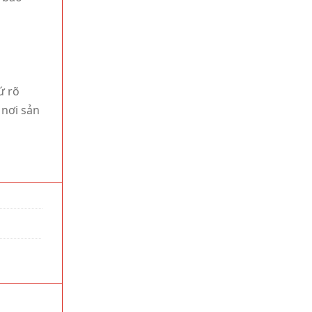
ứ rõ
 nơi sản