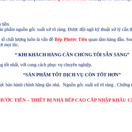
 tiền.
 phẩm nguồn gốc xuất xứ rõ ràng. Được đội ngũ kỹ thuật xử lý cẩn thậ
tố chất lượng luôn là vấn đề
Bếp Phước Tiến
quan tâm hàng đầu. Son
i mọi lúc.
“
KHI KHÁCH HÀNG CẦN CHÚNG TÔI SẴN SÀNG”
 tốt nhất, với cung cách phục vụ chuyên nghiệp.
“
SẢN PHẨM TỐT DỊCH VỤ CÒN TỐT HƠN”
c bảo hành chính hãng tận nhà. Nguồn gốc xuất xứ rõ ràng . Chứng 
HƯỚC TIẾN – THIẾT BỊ NHÀ BẾP CAO CẤP NHẬP KHẨU 