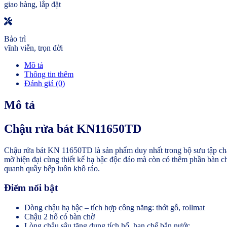
giao hàng, lắp đặt
Bảo trì
vĩnh viễn, trọn đời
Mô tả
Thông tin thêm
Đánh giá (0)
Mô tả
Chậu rửa bát KN11650TD
Chậu rửa bát KN 11650TD là sản phẩm duy nhất trong bộ sưu tập chậ
mờ hiện đại cùng thiết kế hạ bậc độc đáo mà còn có thêm phần bàn ch
quanh quầy bếp luôn khô ráo.
Điểm nổi bật
Dòng chậu hạ bậc – tích hợp công năng: thớt gỗ, rollmat
Chậu 2 hố có bàn chờ
Lòng chậu sâu tăng dung tích hố, hạn chế bắn nước