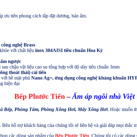
p ưu tiên phong cách lắp đặt dương, bán âm.
ý
công nghệ Brass
khỏe với chất liệu
inox 304AISI tiêu chuẩn Hoa Kỳ
hấm ngược
 sau chậu vật liệu cao su tổng hợp với độ dày tiêu chuẩn 3mm
ng thoát thải) cải tiến
n với bề mặt phủ
Nano Ag+, ứng dụng công nghệ kháng khuẩn
HY
ng hiện đại
Bếp Phước Tiến
–
Ấm
áp ngôi nhà Việt
hà Bếp
, Phòng Tắm, Phòng Xông Hơi, Máy Xông Hơi
. Hoặc muốn th
ấn. Bên hỗ trợ khách hàng của chúng tôi sẽ liên hệ và giải đáp mọi thắc
 chọn các dòng sản phẩm của
Bếp Phước Tiến
. Chúng tôi có các dòng 