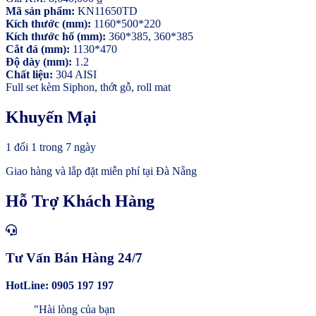
Mã sản phẩm:
KN11650TD
Kích thước (mm):
1160*500*220
Kích thước hố (mm):
360*385, 360*385
Cắt đá (mm):
1130*470
Độ dày (mm):
1.2
Chất liệu:
304 AISI
Full set kèm Siphon, thớt gỗ, roll mat
Khuyến Mại
1 đổi 1 trong 7 ngày
Giao hàng và lắp đặt miễn phí tại Đà Nẵng
Hỗ Trợ Khách Hàng
Tư Vấn Bán Hàng 24/7
HotLine: 0905 197 197
"Hài lòng của bạn