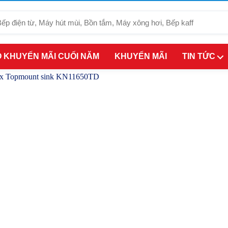
 KHUYẾN MÃI CUỐI NĂM
KHUYẾN MÃI
TIN TỨC
ox Topmount sink KN11650TD