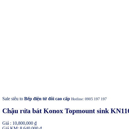
Sale siêu to
Bếp điện từ đôi cao cấp
Hotline: 0905 197 197
Chậu rửa bát Konox Topmount sink KN1
Giá :
10,800,000
₫
Giá KM:
8,640,000
₫