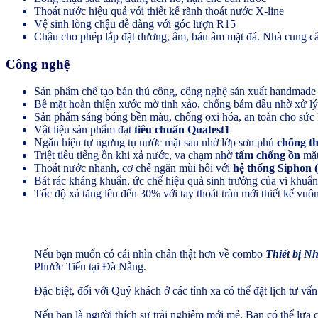
Thoát nước hiệu quả với thiết kế rãnh thoát nước X-line
Vệ sinh lòng chậu dễ dàng với góc lượn R15
Chậu cho phép lắp đặt dương, âm, bán âm mặt đá. Nhà cung cấ
Công nghệ
Sản phẩm chế tạo bán thủ công, công nghệ sản xuất handmade
Bề mặt hoàn thiện xước mờ tinh xảo, chống bám dầu nhờ xử l
Sản phẩm sáng bóng bền màu, chống oxi hóa, an toàn cho sức 
Vật liệu sản phẩm đạt
tiêu chuẩn Quatest1
Ngăn hiện tự ngưng tụ nước mặt sau nhờ lớp sơn phủ
chống t
Triệt tiêu tiếng ồn khi xả nước, va chạm nhờ
tấm chống ồn
mặt
Thoát nước nhanh, cơ chế ngăn mùi hôi với
hệ thống Siphon (ố
Bát rác kháng khuẩn, ức chế hiệu quả sinh trưởng của vi khuẩ
Tốc độ xả tăng lên đến 30% với tay thoát tràn mới thiết kế vuô
Nếu bạn muốn có cái nhìn chân thật hơn về combo
Thiết bị N
Phước Tiến tại Đà Nẵng.
Đặc biệt, đối với Quý khách ở các tỉnh xa có thể đặt lịch tư v
Nếu bạn là người thích sự trải nghiệm mới mẻ. Bạn có thể lựa