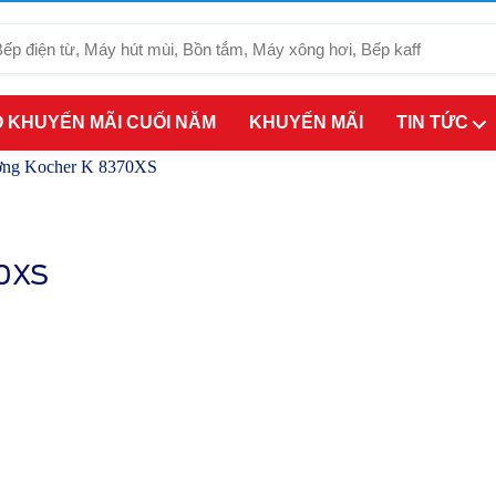
 KHUYẾN MÃI CUỐI NĂM
KHUYẾN MÃI
TIN TỨC
ường Kocher K 8370XS
70XS