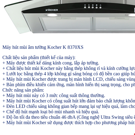
Máy hút mùi âm tường Kocher K 8370XS
Chất liệu sản phẩm (thiết kế của máy):
+ Máy được thiết kế dáng kính cong, lắp áp tường.
+ Chất liệu hút mùi Kocher này bằng thép không rỉ và kính cường lực,
+ Lưới lọc bằng thép 4 lớp không gỉ sáng bóng có độ bền cao giúp hút
+ Máy hút mùi Kocher được trang bị màn hình LCD, chiếu sáng vùng 
+ Bàn phím điều khiển cảm ứng, màn hình hiển thị sang trọng, cho p
Chức năng sản phẩm:
+ Máy hút mùi này có 3 mức công suất thông thường.
+ Máy hút mùi Kocher có công suất hút lớn đảm bảo chất lượng không
+ Đèn LED chiếu sáng không gian bếp mang lại sự hiệu quả, làm cho
+ Chế độ hút mạnh loại bỏ mùi nhanh và hiệu quả.
+ Độ ồn tối đa theo tiêu chuẩn 46 dbA (Công nghệ Ultra Swing siêu
+ Máy hút mùi Kocher sử dụng được thích hợp cho phương pháp hút x