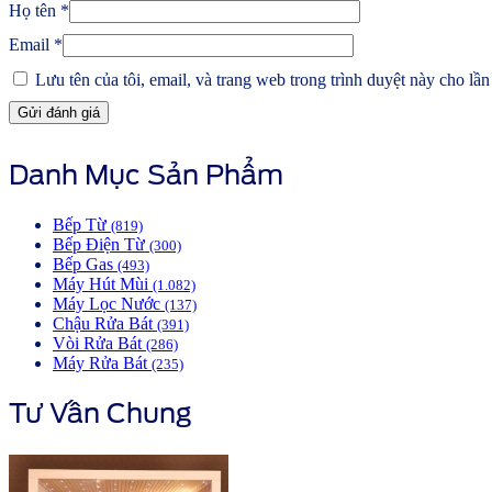
Họ tên
*
Email
*
Lưu tên của tôi, email, và trang web trong trình duyệt này cho lần 
Danh Mục Sản Phẩm
Bếp Từ
(819)
Bếp Điện Từ
(300)
Bếp Gas
(493)
Máy Hút Mùi
(1.082)
Máy Lọc Nước
(137)
Chậu Rửa Bát
(391)
Vòi Rửa Bát
(286)
Máy Rửa Bát
(235)
Tư Vấn Chung