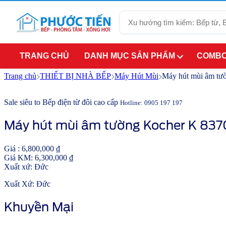
Giảm giá
Tìm
kiếm
TRANG CHỦ
DANH MỤC SẢN PHẨM
COMBO
Trang chủ
THIẾT BỊ NHÀ BẾP
Máy Hút Mùi
Máy hút mùi âm t
Sale siêu to
Bếp điện từ đôi cao cấp
Hotline: 0905 197 197
Máy hút mùi âm tường Kocher K 83
Giá :
6,800,000
₫
Giá KM:
6,300,000
₫
Xuất xứ:
Đức
Xuất Xứ: Đức
Khuyến Mại