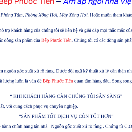
Bếp Phước Tiến
–
Ấm
áp ngôi nhà Việ
, Phòng Tắm, Phòng Xông Hơi, Máy Xông Hơi
. Hoặc muốn tham khảo 
 hỗ trợ khách hàng của chúng tôi sẽ liên hệ và giải đáp mọi thắc mắc c
các dòng sản phẩm của
Bếp Phước Tiến
. Chúng tôi có các dòng sản phẩ
nguồn gốc xuất xứ rõ ràng. Được đội ngũ kỹ thuật xử lý cẩn thận nhất
t lượng luôn là vấn đề
Bếp Phước Tiến
quan tâm hàng đầu. Song song 
“
KHI KHÁCH HÀNG CẦN CHÚNG TÔI SẴN SÀNG”
ất, với cung cách phục vụ chuyên nghiệp.
“
SẢN PHẨM TỐT DỊCH VỤ CÒN TỐT HƠN”
hành chính hãng tận nhà. Nguồn gốc xuất xứ rõ ràng . Chứng từ C.O