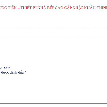
ƯỚC TIẾN – THIẾT BỊ NHÀ BẾP CAO CẤP NHẬP KHẨU CHÍ
8370XS”
c được đánh dấu
*