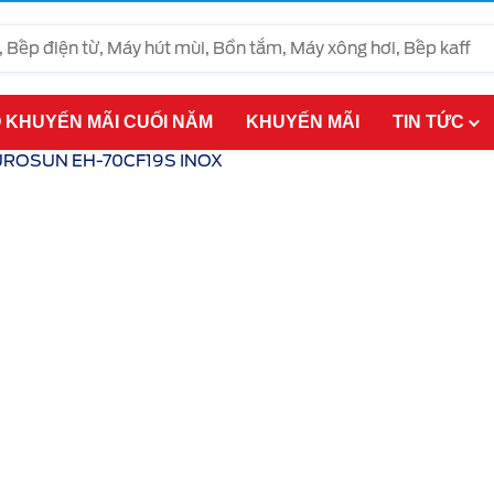
 KHUYẾN MÃI CUỐI NĂM
KHUYẾN MÃI
TIN TỨC
UROSUN EH-70CF19S INOX