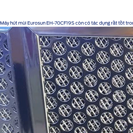
Máy hút mùi Eurosun EH-70CF19S
còn có tác dụng rất tốt tr