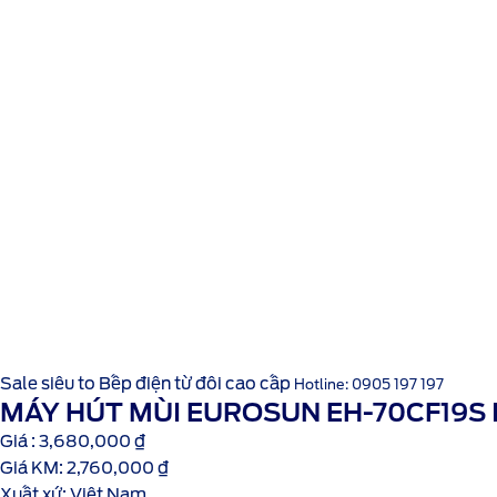
Sale siêu to
Bếp điện từ đôi cao cấp
Hotline: 0905 197 197
MÁY HÚT MÙI EUROSUN EH-70CF19S 
Giá :
3,680,000
₫
Giá KM:
2,760,000
₫
Xuất xứ:
Việt Nam