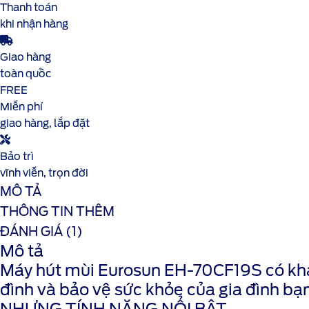
Thanh toán
khi nhận hàng
Giao hàng
toàn quốc
FREE
Miễn phí
giao hàng, lắp đặt
Bảo trì
vĩnh viễn, trọn đời
MÔ TẢ
THÔNG TIN THÊM
ĐÁNH GIÁ (1)
Mô tả
Máy hút mùi Eurosun EH-70CF19S
có kh
đình và bảo vệ sức khỏe của gia đình bạn
NHƯNG TÍNH NĂNG NỔI BẬT