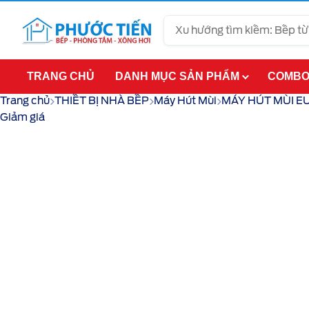
Tìm
kiếm
TRANG CHỦ
DANH MỤC SẢN PHẨM
COMBO
Trang chủ
THIẾT BỊ NHÀ BẾP
Máy Hút Mùi
MÁY HÚT MÙI E
Giảm giá