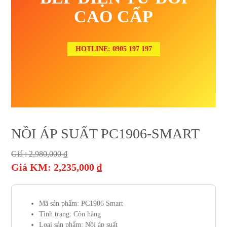
CAO CẤP
HOTLINE: 0905 197 197
NỒI ÁP SUẤT PC1906-SMART
Giá :
2,980,000
₫
Giá KM:
2,235,000
₫
Mã sản phẩm:
PC1906 Smart
Tình trạng:
Còn hàng
Loại sản phẩm:
Nồi áp suất