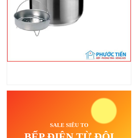
SALE SIÊU TO
BẾP ĐIỆN TỪ ĐÔI