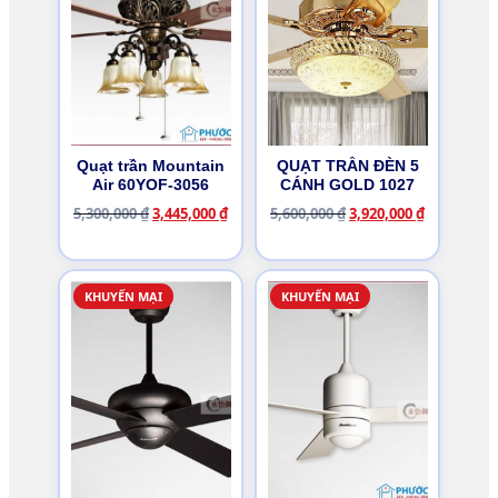
Quạt trần Mountain
QUẠT TRẦN ĐÈN 5
Air 60YOF-3056
CÁNH GOLD 1027
Giá
Giá
Giá
Giá
5,300,000
₫
3,445,000
₫
5,600,000
₫
3,920,000
₫
gốc
hiện
gốc
hiện
là:
tại
là:
tại
5,300,000 ₫.
là:
5,600,000 ₫.
là:
3,445,000 ₫.
3,920,000 ₫
KHUYẾN MẠI
KHUYẾN MẠI