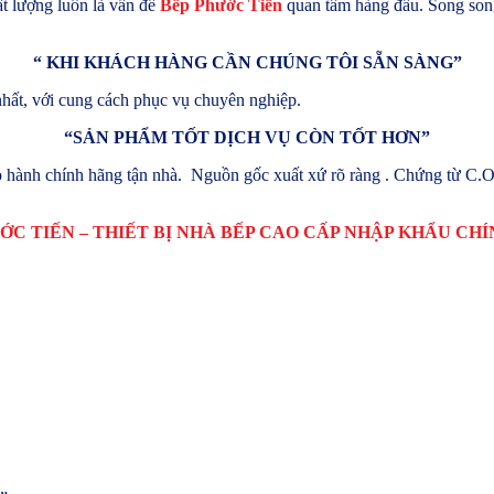
t lượng luôn là vấn đề
Bếp Phước Tiến
quan tâm hàng đầu. Song song
“
KHI KHÁCH HÀNG CẦN CHÚNG TÔI SẴN SÀNG”
hất, với cung cách phục vụ chuyên nghiệp.
“
SẢN PHẨM TỐT DỊCH VỤ CÒN TỐT HƠN”
hành chính hãng tận nhà. Nguồn gốc xuất xứ rõ ràng . Chứng từ C.O
ỚC TIẾN – THIẾT BỊ NHÀ BẾP CAO CẤP NHẬP KHẨU CH