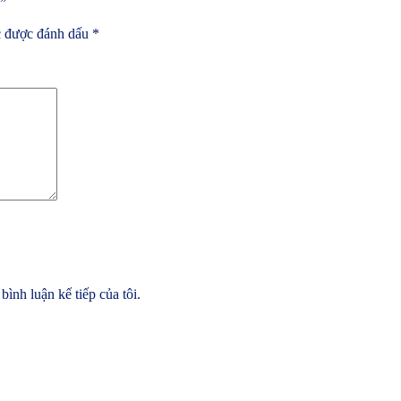
3”
c được đánh dấu
*
bình luận kế tiếp của tôi.