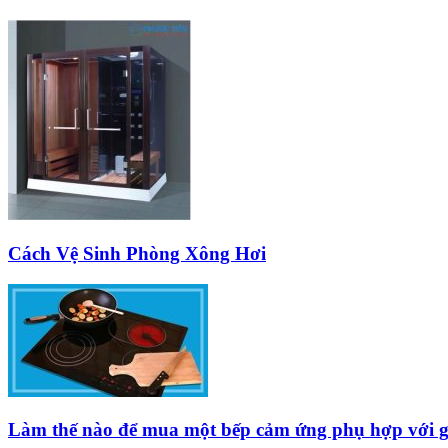
Cách Vệ Sinh Phòng Xông Hơi
Làm thế nào để mua một bếp cảm ứng phụ hợp với g