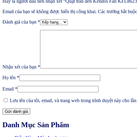
Hãy là người đầu tiên nhận xét “Quạt trần đèn Kendos Fan KFL862
Email của bạn sẽ không được hiển thị công khai.
Các trường bắt buộ
Đánh giá của bạn
*
Nhận xét của bạn
*
Họ tên
*
Email
*
Lưu tên của tôi, email, và trang web trong trình duyệt này cho lần 
Danh Mục Sản Phẩm