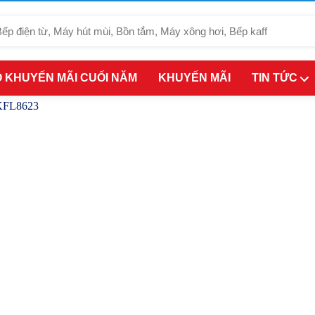
 KHUYẾN MÃI CUỐI NĂM
KHUYẾN MÃI
TIN TỨC
 KFL8623