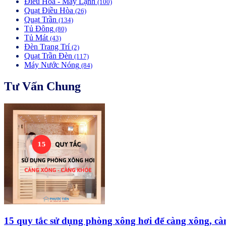
Điều Hòa - Máy Lạnh
(100)
Quạt Điều Hòa
(26)
Quạt Trần
(134)
Tủ Đông
(80)
Tủ Mát
(43)
Đèn Trang Trí
(2)
Quạt Trần Đèn
(117)
Máy Nước Nóng
(84)
Tư Vấn Chung
15 quy tắc sử dụng phòng xông hơi để càng xông, cà