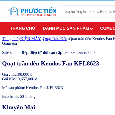
Tìm
kiếm
TRANG CHỦ
DANH MỤC SẢN PHẨM
COMBO
Trang chủ
ĐIỆN MÁY
Quạt Trần Đèn
Quạt trần đèn Kendos Fan
Giảm giá
Sale siêu to
Bếp điện từ đôi cao cấp
Hotline: 0905 197 197
Quạt trần đèn Kendos Fan KFL8623
Giá :
11,100,000
₫
Giá KM:
9,657,000
₫
Mã sản phẩm:
Kendos Fan KFL8623
Bảo hành:
60 Tháng
Khuyến Mại