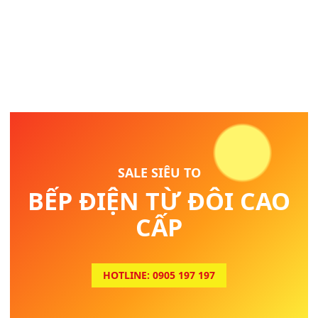
SALE SIÊU TO
BẾP ĐIỆN TỪ ĐÔI CAO
CẤP
HOTLINE: 0905 197 197