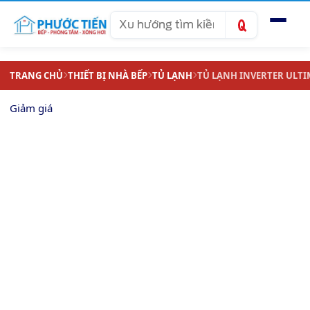
Tìm
kiếm
TRANG CHỦ
THIẾT BỊ NHÀ BẾP
TỦ LẠNH
TỦ LẠNH INVERTER ULTIM
Giảm giá