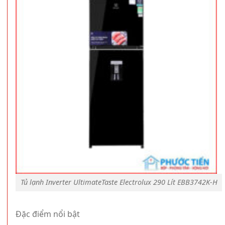
Tủ lạnh Inverter UltimateTaste Electrolux 290 Lít EBB3742K-H
Đặc điểm nổi bật