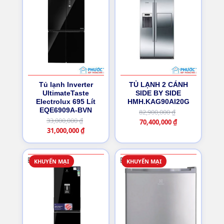
Tủ lạnh Inverter
TỦ LẠNH 2 CÁNH
UltimateTaste
SIDE BY SIDE
Electrolux 695 Lít
HMH.KAG90AI20G
EQE6909A-BVN
82,900,000
₫
33,000,000
₫
Giá
Giá
70,400,000
₫
Giá
Giá
31,000,000
₫
gốc
hiện
gốc
hiện
là:
tại
là:
tại
82,900,000 ₫.
là:
33,000,000 ₫.
là:
70,400,000 ₫.
KHUYẾN MẠI
KHUYẾN MẠI
31,000,000 ₫.