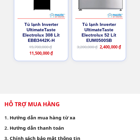
Tủ lạnh Inverter
Tủ lạnh Inverter
UltimateTaste
UltimateTaste
Electrolux 308 Lít
Electrolux 52 Lít
EBB3442K-H
EUM0500SB
Giá
Giá
15,700,000
₫
3,200,000
₫
2,400,000
₫
Giá
Giá
gốc
hiện
11,500,000
₫
gốc
hiện
là:
tại
là:
tại
3,200,000 ₫.
là:
15,700,000 ₫.
là:
2,400,000 
11,500,000 ₫.
HỖ TRỢ MUA HÀNG
Hướng dẫn mua hàng từ xa
Hướng dẫn thanh toán
Chính sách bảo mật thông tin